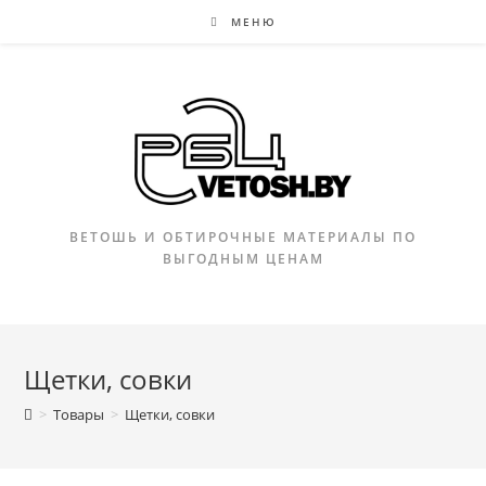
Перейти
МЕНЮ
к
содержимому
ВЕТОШЬ И ОБТИРОЧНЫЕ МАТЕРИАЛЫ ПО
ВЫГОДНЫМ ЦЕНАМ
Щетки, совки
>
Товары
>
Щетки, совки