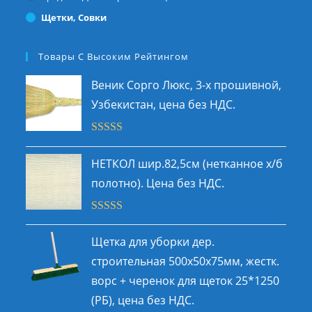
Щетки, Совки
Товары С Высоким Рейтингом
Веник Сорго Люкс, 3-х прошивной,
Узбекистан, цена без НДС.
Оценка
5.00
из 5
НЕТКОЛ шир.82,5см (нетканное х/б
полотно). Цена без НДС.
Оценка
5.00
из 5
Щетка для уборки дер.
строительная 500х50x75мм, жестк.
ворс + черенок для щеток 25*1250
(РБ), цена без НДС.