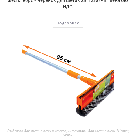
жестк. ворс + черенок для щеток 25*1250 (РБ), цена без
НДС.
Подробнее
Средства для мытья окон и стекла, инвентарь для мытья окон
,
Щетки,
совки