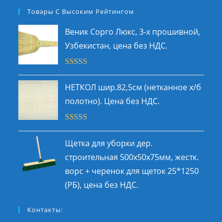
Товары С Высоким Рейтингом
Веник Сорго Люкс, 3-х прошивной,
Узбекистан, цена без НДС.
Оценка
5.00
из 5
НЕТКОЛ шир.82,5см (нетканное х/б
полотно). Цена без НДС.
Оценка
5.00
из 5
Щетка для уборки дер.
строительная 500х50x75мм, жестк.
ворс + черенок для щеток 25*1250
(РБ), цена без НДС.
Контакты: